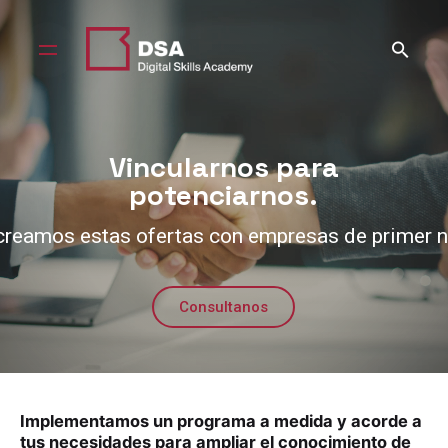
Skip
to
content
Vincularnos para
potenciarnos.
creamos estas ofertas con empresas de primer ni
Consultanos
Implementamos un programa a medida y acorde a
tus necesidades para ampliar el conocimiento de