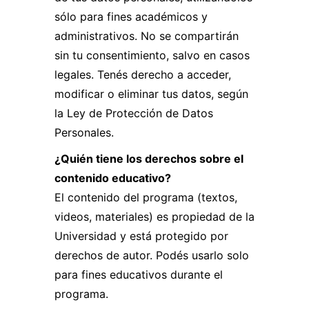
pero sí un certificado.
han superado los estándares de
sólo para fines académicos y
calidad exigidos por ISO, en este caso
administrativos. No se compartirán
auditados y certificados por BUREAU
sin tu consentimiento, salvo en casos
VERITAS.
Somos la única Universidad
legales. Tenés derecho a acceder,
en Argentina que cuenta con esta
modificar o eliminar tus datos, según
certificación en el área de Educación
la Ley de Protección de Datos
Continua.
Personales.
Además la UBP en su conjunto tiene
¿Quién tiene los derechos sobre el
un proceso de autoevaluación
contenido educativo?
continuo, a través del cual se generan
El contenido del programa (textos,
reportes a CONEAU (Comisión
videos, materiales) es propiedad de la
Nacional de Evaluación y
Universidad y está protegido por
Acreditación Universitaria) y al
derechos de autor. Podés usarlo solo
Ministerio de Educación de la Nación,
para fines educativos durante el
y recibe regularmente auditorías de
programa.
calidad por parte de estos