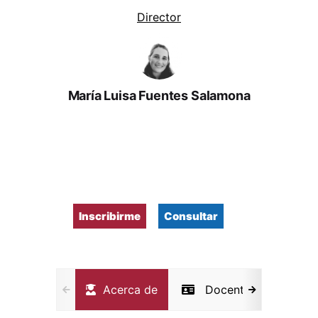
Director
María Luisa Fuentes Salamona
Inscribirme
Consultar
Acerca de
Docentes
Not