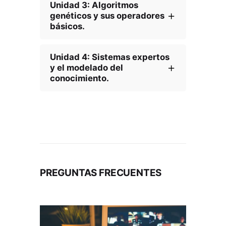
La familia de métodos TDIDT.
Unidad 3: Algoritmos
genéticos y sus operadores
Elementos de una red neuronal
básicos.
artificial. Tipologías y
mecanismos de aprendizaje.
Unidad 4: Sistemas expertos
y el modelado del
conocimiento.
PREGUNTAS FRECUENTES