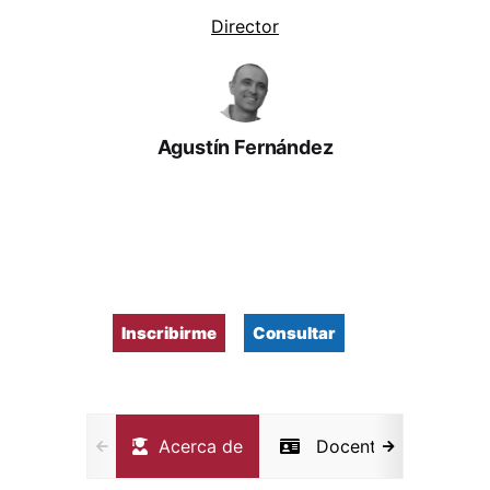
Director
Agustín Fernández
Inscribirme
Consultar
Acerca de
Docentes
Not